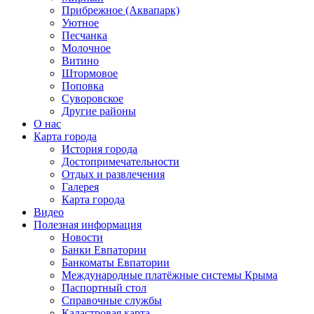
Прибрежное (Аквапарк)
Уютное
Песчанка
Молочное
Витино
Штормовое
Поповка
Суворовское
Другие районы
О нас
Карта города
История города
Достопримечательности
Отдых и развлечения
Галерея
Карта города
Видео
Полезная информация
Новости
Банки Евпатории
Банкоматы Евпатории
Международные платёжные системы Крыма
Паспортный стол
Справочные службы
Кадастровая карта