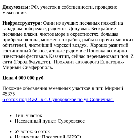
Документы:
РФ, участок в собственности, проведено
межевание.
Инфраструктура:
Один из лучших песчаных пляжей на
западном побережье, рядом оз. Донузлав. Бескрайние
песчаные пляжи, чистое море в окрестностях, большая
прибрежная зона, множество крабов, рыбы и прочих морских
обитателей, чистейший морской воздух. Хорошо развитый
гостиничный бизнес, а также рядом в с.Поповка всемирно
известный фестиваль Казантип, сейчас переименовали под Z-
сити (Город будущего). Проходит автодорога Евпатория-
Мирный-Симферополь.
Цена 4 000 000 руб.
Похожие объявления земельных участков в пгт. Мирный
#5375
6 соток под ИЖС в с. Суворовское по ул.Солнечная.
Тип:
участок
Населенный пункт:
Суворовское
Участок:
6 соток
Назначение:
Поселений (ИЖС)