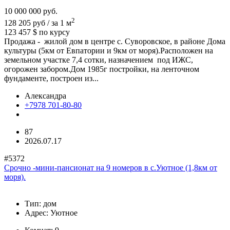
10 000 000
руб.
2
128 205 руб / за 1 м
123 457 $
по курсу
Продажа - жилой дом в центре с. Суворовское, в районе Дома
культуры (5км от Евпатории и 9км от моря).Расположен на
земельном участке 7,4 сотки, назначением под ИЖС,
огорожен забором.Дом 1985г постройки, на ленточном
фундаменте, построен из...
Александра
+7978 701-80-80
87
2026.07.17
#5372
Срочно -мини-пансионат на 9 номеров в с.Уютное (1,8км от
моря).
Тип:
дом
Адрес:
Уютное