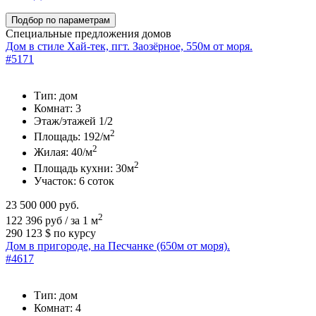
Подбор по параметрам
Специальные предложения домов
Дом в стиле Хай-тек, пгт. Заозёрное, 550м от моря.
#5171
Тип:
дом
Комнат:
3
Этаж/этажей
1/2
2
Площадь:
192/м
2
Жилая:
40/м
2
Площадь кухни:
30м
Участок:
6 соток
23 500 000
руб.
2
122 396 руб / за 1 м
290 123 $
по курсу
Дом в пригороде, на Песчанке (650м от моря).
#4617
Тип:
дом
Комнат:
4