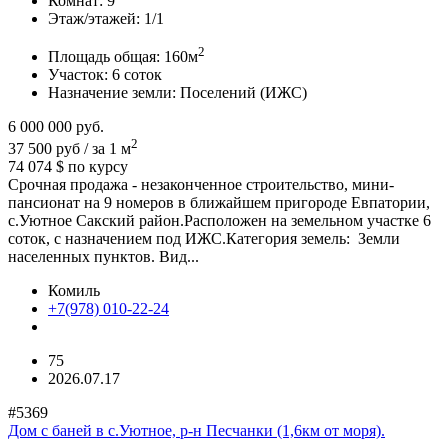
Комнат:
9
Этаж/этажей:
1/1
2
Площадь общая:
160м
Участок:
6 соток
Назначение земли:
Поселений (ИЖС)
6 000 000
руб.
2
37 500 руб / за 1 м
74 074 $
по курсу
Срочная продажа - незаконченное строительство, мини-
пансионат на 9 номеров в ближайшем пригороде Евпатории,
с.Уютное Сакский район.Расположен на земельном участке 6
соток, с назначением под ИЖС.Категория земель: Земли
населенных пунктов. Вид...
Комиль
+7(978) 010-22-24
75
2026.07.17
#5369
Дом с баней в с.Уютное, р-н Песчанки (1,6км от моря).