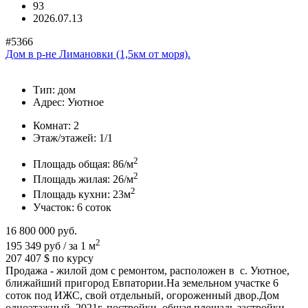
93
2026.07.13
#5366
Дом в р-не Лимановки (1,5км от моря).
Тип:
дом
Адрес:
Уютное
Комнат:
2
Этаж/этажей:
1/1
2
Площадь общая:
86/м
2
Площадь жилая:
26/м
2
Площадь кухни:
23м
Участок:
6 соток
16 800 000
руб.
2
195 349 руб / за 1 м
207 407 $
по курсу
Продажа - жилой дом с ремонтом, расположен в с. Уютное,
ближайший пригород Евпатории.На земельном участке 6
соток под ИЖС, свой отдельный, огороженный двор.Дом
одноэтажный, 2021г. постройки, общая площадь застройки