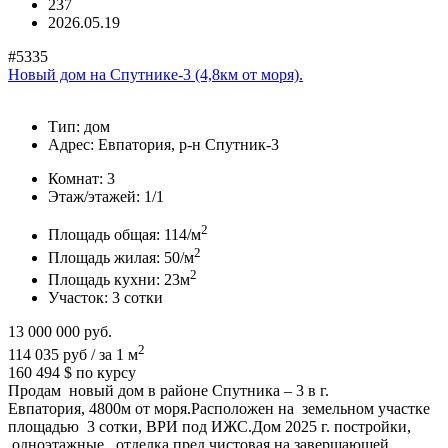
237
2026.05.19
#5335
Новый дом на Спутнике-3 (4,8км от моря).
Тип:
дом
Адрес:
Евпатория, р-н Спутник-3
Комнат:
3
Этаж/этажей:
1/1
2
Площадь общая:
114/м
2
Площадь жилая:
50/м
2
Площадь кухни:
23м
Участок:
3 сотки
13 000 000
руб.
2
114 035 руб / за 1 м
160 494 $
по курсу
Продам новый дом в районе Спутника – 3 в г.
Евпатория, 4800м от моря.Расположен на земельном участке
площадью 3 сотки, ВРИ под ИЖС.Дом 2025 г. постройки,
одноэтажные, отделка пред чистовая на завершающей