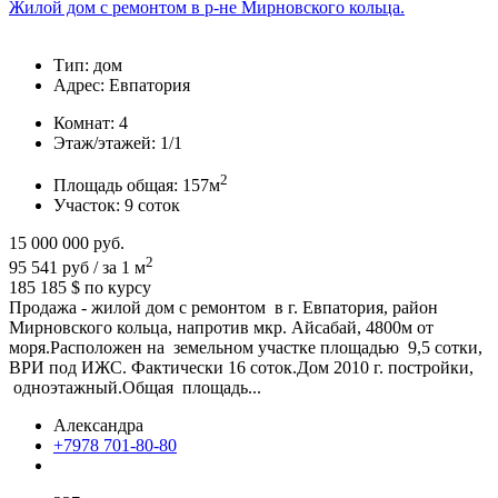
Жилой дом с ремонтом в р-не Мирновского кольца.
Тип:
дом
Адрес:
Евпатория
Комнат:
4
Этаж/этажей:
1/1
2
Площадь общая:
157м
Участок:
9 соток
15 000 000
руб.
2
95 541 руб / за 1 м
185 185 $
по курсу
Продажа - жилой дом с ремонтом в г. Евпатория, район
Мирновского кольца, напротив мкр. Айсабай, 4800м от
моря.Расположен на земельном участке площадью 9,5 сотки,
ВРИ под ИЖС. Фактически 16 соток.Дом 2010 г. постройки,
одноэтажный.Общая площадь...
Александра
+7978 701-80-80