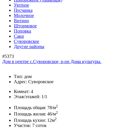
Уютное
Песчанка
Молочное
Витино
Штормовое
Поповка
Саки
Суворовское
Другие районы
#5373
Дом в центре с.Суворовское, р-он Дома культуры.
Тип:
дом
Адрес:
Суворовское
Комнат:
4
Этаж/этажей:
1/1
2
Площадь общая:
78/м
2
Площадь жилая:
46/м
2
Площадь кухни:
12м
Участок:
7 соток