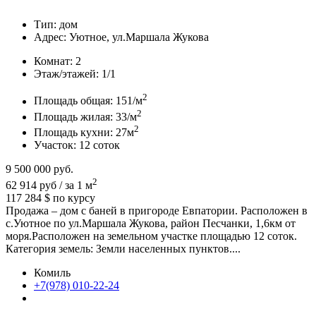
Тип:
дом
Адрес:
Уютное, ул.Маршала Жукова
Комнат:
2
Этаж/этажей:
1/1
2
Площадь общая:
151/м
2
Площадь жилая:
33/м
2
Площадь кухни:
27м
Участок:
12 соток
9 500 000
руб.
2
62 914 руб / за 1 м
117 284 $
по курсу
Продажа – дом с баней в пригороде Евпатории. Расположен в
с.Уютное по ул.Маршала Жукова, район Песчанки, 1,6км от
моря.Расположен на земельном участке площадью 12 соток.
Категория земель: Земли населенных пунктов....
Комиль
+7(978) 010-22-24