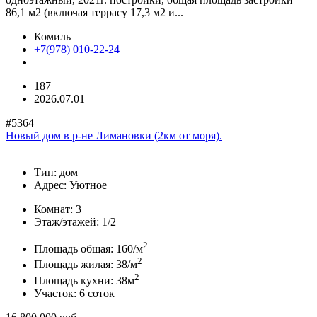
86,1 м2 (включая террасу 17,3 м2 и...
Комиль
+7(978) 010-22-24
187
2026.07.01
#5364
Новый дом в р-не Лимановки (2км от моря).
Тип:
дом
Адрес:
Уютное
Комнат:
3
Этаж/этажей:
1/2
2
Площадь общая:
160/м
2
Площадь жилая:
38/м
2
Площадь кухни:
38м
Участок:
6 соток