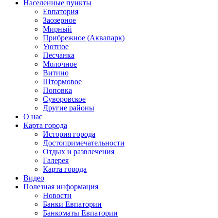
Населенные пункты
Евпатория
Заозерное
Мирный
Прибрежное (Аквапарк)
Уютное
Песчанка
Молочное
Витино
Штормовое
Поповка
Суворовское
Другие районы
О нас
Карта города
История города
Достопримечательности
Отдых и развлечения
Галерея
Карта города
Видео
Полезная информация
Новости
Банки Евпатории
Банкоматы Евпатории