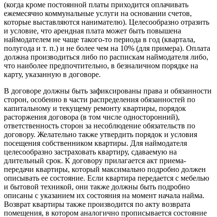
(когда кроме постоянной платы приходится оплачивать
ежемесячно коммунальные услуги на основании счетов,
которые выставляются нанимателю). Целесообразно отразить
и условие, что арендная плата может быть повышена
наймодателем не чаще такого-то периода в год (квартала,
полугода и т. п.) и не более чем на 10% (для примера). Оплата
должна производиться либо по распискам наймодателя либо,
что наиболее предпочтительно, в безналичном порядке на
карту, указанную в договоре.
В договоре должны быть зафиксированы права и обязанности
сторон, особенно в части распределения обязанностей по
капитальному и текущему ремонту квартиры, порядок
расторжения договора (в том числе односторонний),
ответственность сторон за несоблюдение обязательств по
договору. Желательно также утвердить порядок и условия
посещения собственником квартиры. Для наймодателя
целесообразно застраховать квартиру, сдаваемую на
длительный срок. К договору прилагается акт приема-
передачи квартиры, который максимально подробно должен
описывать ее состояние. Если квартира передается с мебелью
и бытовой техникой, они также должны быть подробно
описаны с указанием их состояния на момент начала найма.
Возврат квартиры также производится по акту возврата
помещения, в котором аналогично прописывается состояние