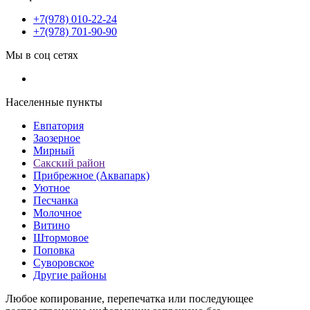
+7(978) 010-22-24
+7(978) 701-90-90
Мы в соц сетях
Населенные пункты
Евпатория
Заозерное
Мирный
Сакский район
Прибрежное (Аквапарк)
Уютное
Песчанка
Молочное
Витино
Штормовое
Поповка
Суворовское
Другие районы
Любое копирование, перепечатка или последующее