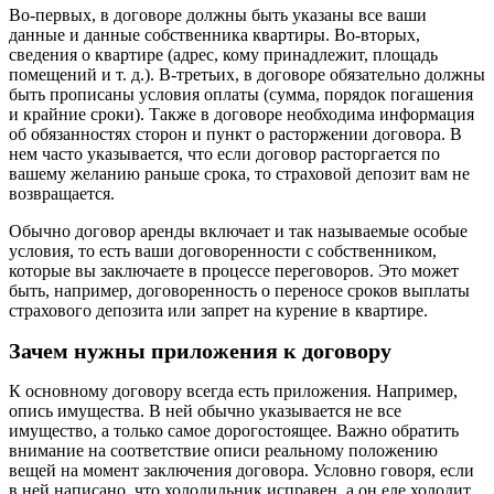
Во-первых, в договоре должны быть указаны все ваши
данные и данные собственника квартиры. Во-вторых,
сведения о квартире (адрес, кому принадлежит, площадь
помещений и т. д.). В-третьих, в договоре обязательно должны
быть прописаны условия оплаты (сумма, порядок погашения
и крайние сроки). Также в договоре необходима информация
об обязанностях сторон и пункт о расторжении договора. В
нем часто указывается, что если договор расторгается по
вашему желанию раньше срока, то страховой депозит вам не
возвращается.
Обычно договор аренды включает и так называемые особые
условия, то есть ваши договоренности с собственником,
которые вы заключаете в процессе переговоров. Это может
быть, например, договоренность о переносе сроков выплаты
страхового депозита или запрет на курение в квартире.
Зачем нужны приложения к договору
К основному договору всегда есть приложения. Например,
опись имущества. В ней обычно указывается не все
имущество, а только самое дорогостоящее. Важно обратить
внимание на соответствие описи реальному положению
вещей на момент заключения договора. Условно говоря, если
в ней написано, что холодильник исправен, а он еле холодит