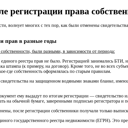
е регистрации права собствен
ти, волнует многих с тех пор, как были отменены свидетельст
и прав в разные годы
собственности, были разными, в зависимости от периода:
 единого реестра прав не было. Регистрацией занимались БТИ, 
ка штампа (к примеру, на договор). Кроме того, не во всех субъ
 кое-где собственность оформлялась по старым правилам.
чей свидетельства на защищенном водяными знаками бланке, име
 документ ему выдадут по итогам регистрации — свидетельство и
вать на обычной бумаге, заверенными подписью регистратора и п
тменены, после регистрации собственники получали только выпис
 единого государственного реестра недвижимости (ЕГРН). Это 