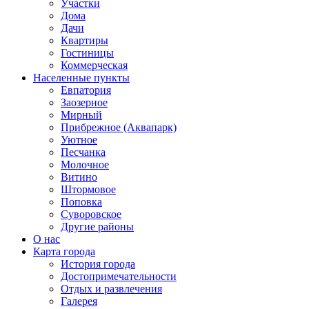
Участки
Дома
Дачи
Квартиры
Гостиницы
Коммерческая
Населенные пункты
Евпатория
Заозерное
Мирный
Прибрежное (Аквапарк)
Уютное
Песчанка
Молочное
Витино
Штормовое
Поповка
Суворовское
Другие районы
О нас
Карта города
История города
Достопримечательности
Отдых и развлечения
Галерея