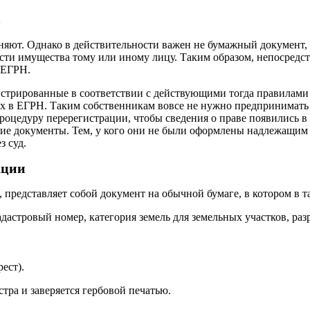
в
няют. Однако в действительности важен не бумажный документ, 
ости имущества тому или иному лицу. Таким образом, непосредст
 ЕГРН.
гистрированные в соответствии с действующими тогда правилами
 в ЕГРН. Таким собственникам вовсе не нужно предпринимать с
цедуру перерегистрации, чтобы сведения о праве появились в р
ие документы. Тем, у кого они не были оформлены надлежащим
з суд.
ации
 представляет собой документ на обычной бумаге, в котором в 
адастровый номер, категория земель для земельных участков, разр
ест).
ра и заверяется гербовой печатью.