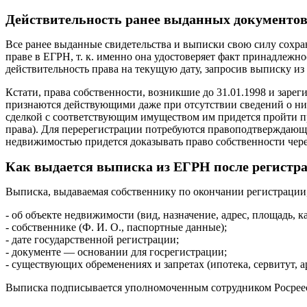
Действительность ранее выданных документо
Все ранее выданные свидетельства и выписки свою силу сохра
праве в ЕГРН, т. к. именно она удостоверяет факт принадлежн
действительность права на текущую дату, запросив выписку из
Кстати, права собственности, возникшие до 31.01.1998 и заре
признаются действующими даже при отсутствии сведений о них
сделкой с соответствующим имуществом им придется пройти про
права). Для перерегистрации потребуются правоподтверждающ
недвижимостью придется доказывать право собственности чере
Как выдается выписка из ЕГРН после регистр
Выписка, выдаваемая собственнику по окончании регистрации,
- об объекте недвижимости (вид, назначение, адрес, площадь, к
- собственнике (Ф. И. О., паспортные данные);
- дате государственной регистрации;
- документе — основании для госрегистрации;
- существующих обременениях и запретах (ипотека, сервитут, ар
Выписка подписывается уполномоченным сотрудником Росреест