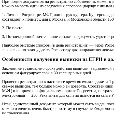
При подаче документов на регистрацию собственник может в з
можно выбрать один из следующих способов (наряду с иными 
1. Лично в Росреестре, МФЦ или из рук курьера. Курьерская до
составляет, к примеру, для г. Москвы и Московской области 150
2. По почте.
3. По электронной почте в виде ссылки на документ, удостов
Наиболее быстрые способы (в день регистрации) — через Роср
такой срок по закону дается Росреестру для направления доку
Особенности получения выписки из ЕГРН в д
Законом не установлено срока действия выписки, выдаваемой п
основном фигурирует срок в 30 календарных дней.
Провести регистрацию в настоящее время возможно даже за 1 р
свежее выписка, тем больше можно ей доверять. Собственники
МФЦ или прямо на официальном портале Росреестра, не тратя в
электронный — 250. Реквизиты для оплаты имеются на сайте Р
Итак, единственный документ, который может быть выдан посл
можно изменить очень быстро, поэтому в случае необходимост
подтверждения.