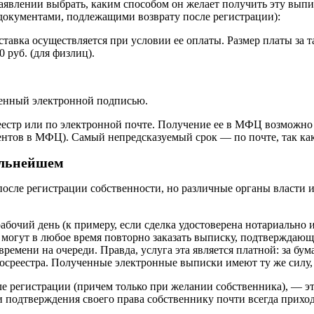
аявлении выбрать, каким способом он желает получить эту вып
документами, подлежащими возврату после регистрации):
ставка осуществляется при условии ее оплаты. Размер платы за т
0 руб. (для физлиц).
еренный электронной подписью.
еестр или по электронной почте. Получение ее в МФЦ возможно 
ментов в МФЦ). Самый непредсказуемый срок — по почте, так как
альнейшем
осле регистрации собственности, но различные органы власти и
абочий день (к примеру, если сделка удостоверена нотариально 
 могут в любое время повторно заказать выписку, подтверждающу
ремени на очереди. Правда, услуга эта является платной: за бу
осреестра. Полученные электронные выписки имеют ту же силу, 
е регистрации (причем только при желании собственника), — э
и подтверждения своего права собственнику почти всегда прихо