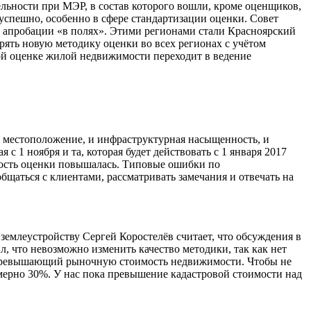
льности при МЭР, в состав которого вошли, кроме оценщиков,
успешно, особенно в сфере стандартизации оценки. Совет
я апробации «в полях». Этими регионами стали Красноярский
рять новую методику оценки во всех регионах с учётом
вой оценке жилой недвижимости переходит в ведение
и местоположение, и инфраструктурная насыщенность, и
с 1 ноября и та, которая будет действовать с 1 января 2017
тность оценки повышалась. Типовые ошибки по
щаться с клиентами, рассматривать замечания и отвечать на
землеустройству Сергей Коростелёв считает, что обсуждения в
, что невозможно изменить качество методики, так как нет
е превышающий рыночную стоимость недвижимости. Чтобы не
ерно 30%. У нас пока превышение кадастровой стоимости над