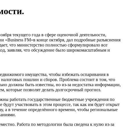
мости.
оября текущего года в сфере оценочной деятельности,
и «Business FM»в конце октября, дал подробные разъяснения
ает, что министерство полностью сформулировало все
ход, заявляя, что обсуждение было широкомасштабным и
едвижимого имущества, чтобы избежать оспаривания в
 налоговых пошлин и сборов. Проблема состоит в том, что
льно должны быть известны, но из-за недостатка информации,
ем, которые позволят делать долгосрочный прогноз.
лжны работать государственные бюджетные учреждения по
будут участвовать в этом процессе, так как им будет открыт
зу, а в течение определённого времени, чтобы региональные
паниями.
еместно. Работа по методологии была сведена к нулю из-за