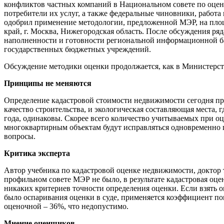
конфликтов частных компаний в Национальном совете по оцено
потребители их услуг, а также федеральные чиновники, работа
одобрил применение методологии, предложенной МЭР, на площ
край, г. Москва, Нижегородская область. После обсуждения ря
наполненности и готовности региональной информационной баз
государственных бюджетных учреждений.
Обсуждение методики оценки продолжается, как в Министерств
Принципы не меняются
Определение кадастровой стоимости недвижимости сегодня пр
качество строительства, и экологическая составляющая места, г
года, одинаковы. Скорее всего количество учитываемых при о
многоквартирным объектам будут исправляться одновременно п
вопросы.
Критика эксперта
Автор учебника по кадастровой оценке недвижимости, доктор т
профильном совете МЭР не было, в результате кадастровая оце
никаких критериев точности определения оценки. Если взять
было оспаривания оценки в суде, применяется коэффициент п
оценочной – 36%, что недопустимо.
Мнение оценщиков