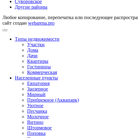
Суворовское
Другие районы
Любое копирование, перепечатка или последующее распростран
сайт создан
webarena.pro
Типы недвижимости
Участки
Дома
Дачи
Квартиры
Гостиницы
Коммерческая
Населенные пункты
Евпатория
Заозерное
Мирный
Прибрежное (Аквапарк)
Уютное
Песчанка
Молочное
Витино
Штормовое
Поповка