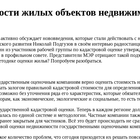
ости жилых объектов недвижи
ктивно обсуждает нововведения, которые стали действовать с н
кого развития Николай Подгузов в своём интервью радиостанци
н из участников рабочей группы по кадастровой оценке утвержд
ы в профильном совете. Представители МЭР отрицают такой под
етодике оценки жилья? Попробуем разобраться.
ударственным оценочным компаниям верно оценить стоимость н
ать залогом правильной кадастровой стоимости для определения
зможно без уточнения ряда его характеристик, которые обязате
рам, как экономические, экологические и социальные, то есть т
ударственной кадастровой оценки. Теперь в каждом регионе до
лась по единой системе и методологии. Частные компании также 
нее закрытым для частников. Всё это будет происходить не сра
ровой оценки недвижимости государственными оценочными ком
акое количество проблем, что сегодня приходится их решать повс