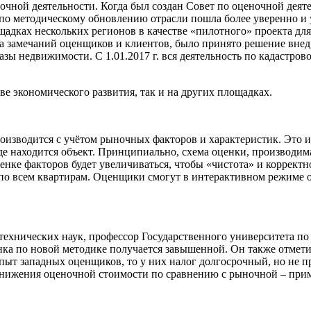
чной деятельности. Когда был создан Совет по оценочной деяте
 по методическому обновлению отрасли пошла более уверенно и 
адках нескольких регионов в качестве «пилотного» проекта дл
да замечаний оценщиков и клиентов, было принято решение внед
ы недвижимости. С 1.01.2017 г. вся деятельность по кадастро
е экономического развития, так и на других площадках.
оизводится с учётом рыночных факторов и характеристик. Это 
де находится объект. Принципиально, схема оценки, производимая 
ценке факторов будет увеличиваться, чтобы «чистота» и коррек
о всем квартирам. Оценщики смогут в интерактивном режиме об
ехнических наук, профессор Государственного университета по 
нка по новой методике получается завышенной. Он также отметил
 опыт западных оценщиков, то у них налог долгосрочный, но н
онижения оценочной стоимости по сравнению с рыночной – прим