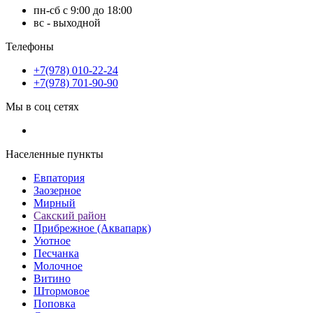
пн-сб с 9:00 до 18:00
вс - выходной
Телефоны
+7(978) 010-22-24
+7(978) 701-90-90
Мы в соц сетях
Населенные пункты
Евпатория
Заозерное
Мирный
Сакский район
Прибрежное (Аквапарк)
Уютное
Песчанка
Молочное
Витино
Штормовое
Поповка