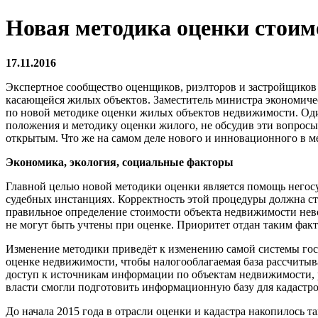
Новая методика оценки стоим
17.11.2016
Экспертное сообщество оценщиков, риэлторов и застройщиков а
касающейся жилых объектов. Заместитель министра экономичес
по новой методике оценки жилых объектов недвижимости. Оди
положения и методику оценки жилого, не обсудив эти вопрос
открытым. Что же на самом деле нового и инновационного в м
Экономика, экология, социальные факторы
Главной целью новой методики оценки является помощь негос
судебных инстанциях. Корректность этой процедуры должна ст
правильное определение стоимости объекта недвижимости нево
не могут быть учтены при оценке. Приоритет отдан таким факто
Изменение методики приведёт к изменению самой системы гос
оценке недвижимости, чтобы налогооблагаемая база рассчитыва
доступ к источникам информации по объектам недвижимости, ра
власти смогли подготовить информационную базу для кадаст
До начала 2015 года в отрасли оценки и кадастра накопилось т