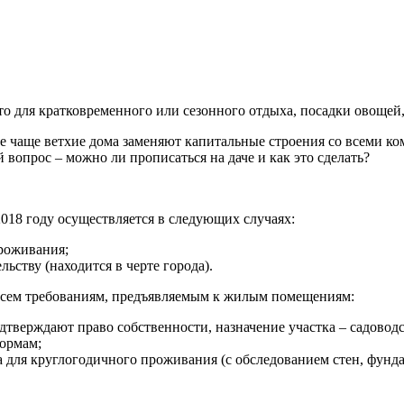
то для кратковременного или сезонного отдыха, посадки овощей
се чаще ветхие дома заменяют капитальные строения со всеми ко
 вопрос – можно ли прописаться на даче и как это сделать?
018 году осуществляется в следующих случаях:
проживания;
ьству (находится в черте города).
 всем требованиям, предъявляемым к жилым помещениям:
верждают право собственности, назначение участка – садоводс
нормам;
а для круглогодичного проживания (с обследованием стен, фунд