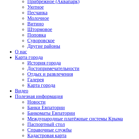
Прибрежное (Аквапарк)
Уютное
Песчанка
Молочное
Витино
Штормовое
Поповка
Суворовское
Другие районы
О нас
Карта города
История города
Достопримечательности
Отдых и развлечения
Галерея
Карта города
Видео
Полезная информация
Новости
Банки Евпатории
Банкоматы Евпатории
Международные платёжные системы Крыма
Паспортный стол
Справочные службы
Кадастровая карта