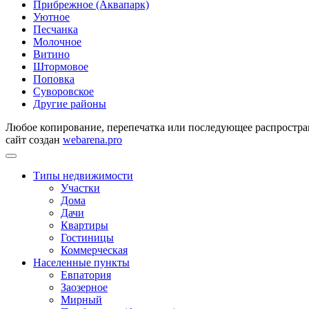
Прибрежное (Аквапарк)
Уютное
Песчанка
Молочное
Витино
Штормовое
Поповка
Суворовское
Другие районы
Любое копирование, перепечатка или последующее распростран
сайт создан
webarena.pro
Типы недвижимости
Участки
Дома
Дачи
Квартиры
Гостиницы
Коммерческая
Населенные пункты
Евпатория
Заозерное
Мирный