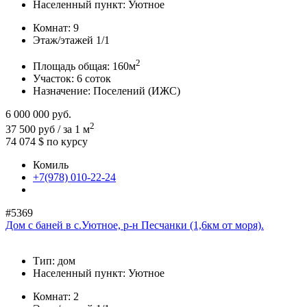
Населенный пункт:
Уютное
Комнат:
9
Этаж/этажей
1/1
2
Площадь общая:
160м
Участок:
6 соток
Назначение:
Поселений (ИЖС)
6 000 000
руб.
2
37 500 руб / за 1 м
74 074 $
по курсу
Комиль
+7(978) 010-22-24
#5369
Дом с баней в с.Уютное, р-н Песчанки (1,6км от моря).
Тип:
дом
Населенный пункт:
Уютное
Комнат:
2