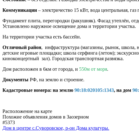
Коммуникации
– электричество 15 кВт, вода центральная, газ
Фундамент плита, перегородки (ракушняк). Фасад утеплён, о
Установлено наружное освещение дома и территории участка.
На территории участка есть бассейн.
Отличный район
, инфраструктура (магазины, рынок, школа, 
детские игровые площадки; школа серфинга (летом); экскурсио
киноконцертный зал). Городская транспортная развязка.
Дом расположен в 6км от города, и
550м от моря
.
Документы
РФ, на землю и строение.
Кадастровые номера: на землю
90:18:020105:1343
, на дом
90
Расположение на карте
Похожие объявления домов в Заозерном
#5373
Дом в центре с.Суворовское, р-он Дома культуры.