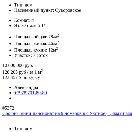
Тип:
дом
Населенный пункт:
Суворовское
Комнат:
4
Этаж/этажей
1/1
2
Площадь общая:
78/м
2
Площадь жилая:
46/м
2
Площадь кухни:
12м
Участок:
7 соток
10 000 000
руб.
2
128 205 руб / за 1 м
123 457 $
по курсу
Александра
+7978 701-80-80
#5372
Срочно -мини-пансионат на 9 номеров в с.Уютное (1,8км от мор
Тип:
дом