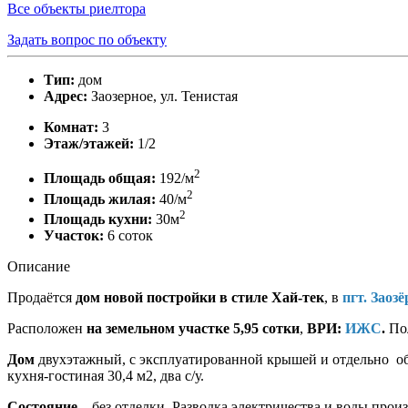
Все объекты риелтора
Задать вопрос по объекту
Тип:
дом
Адрес:
Заозерное, ул. Тенистая
Комнат:
3
Этаж/этажей:
1/2
2
Площадь общая:
192/м
2
Площадь жилая:
40/м
2
Площадь кухни:
30м
Участок:
6 соток
Описание
Продаётся
дом новой постройки в стиле Хай-тек
, в
пгт. Заозё
Расположен
на земельном участке 5,95 сотки
,
ВРИ:
ИЖС
.
Пол
Дом
двухэтажный, с эксплуатированной крышей и отдельно об
кухня-гостиная 30,4 м2, два с/у.
Состояние
– без отделки. Разводка электричества и воды произ