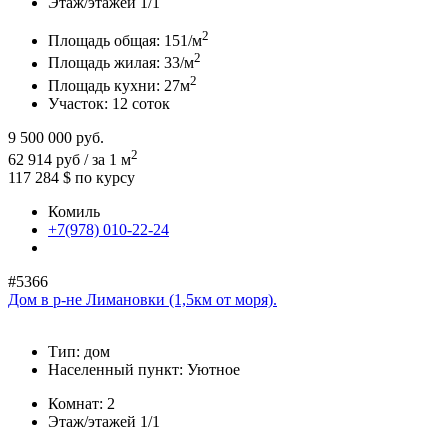
Этаж/этажей
1/1
2
Площадь общая:
151/м
2
Площадь жилая:
33/м
2
Площадь кухни:
27м
Участок:
12 соток
9 500 000
руб.
2
62 914 руб / за 1 м
117 284 $
по курсу
Комиль
+7(978) 010-22-24
#5366
Дом в р-не Лимановки (1,5км от моря).
Тип:
дом
Населенный пункт:
Уютное
Комнат:
2
Этаж/этажей
1/1