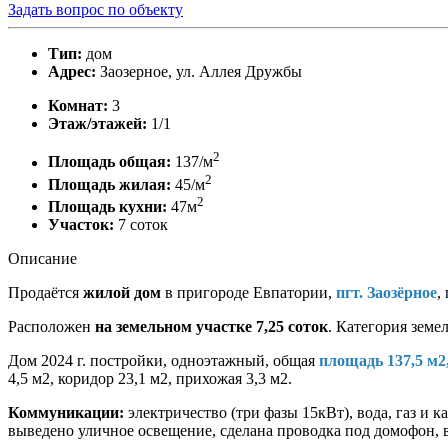
Задать вопрос по объекту
Тип:
дом
Адрес:
Заозерное, ул. Аллея Дружбы
Комнат:
3
Этаж/этажей:
1/1
2
Площадь общая:
137/м
2
Площадь жилая:
45/м
2
Площадь кухни:
47м
Участок:
7 соток
Описание
Продаётся
жилой дом
в пригороде Евпатории,
пгт. Заозёрное
,
Расположен
на земельном участке 7,25 соток
. Категория земе
Дом 2024 г. постройки, одноэтажный, общая
площадь 137,5 м2
4,5 м2, коридор 23,1 м2, прихожая 3,3 м2.
Коммуникации:
электричество (три фазы 15кВт), вода, газ и
выведено уличное освещение, сделана проводка под домофон, 