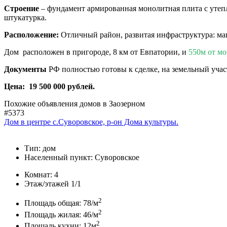
Строение
– фундамент армированная монолитная плита с утепл
штукатурка.
Расположение:
Отличный район, развитая инфраструктура: маг
Дом расположен в пригороде, 8 км от Евпатории, и
550м от мо
Документы
РФ полностью готовы к сделке, на земельный учас
Цена: 19 500 000 рублей.
Похожие объявления домов в Заозерном
#5373
Дом в центре с.Суворовское, р-он Дома культуры.
Тип:
дом
Населенный пункт:
Суворовское
Комнат:
4
Этаж/этажей
1/1
2
Площадь общая:
78/м
2
Площадь жилая:
46/м
2
Площадь кухни:
12м