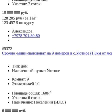
Участок:
7 соток
10 000 000
руб.
2
128 205 руб / за 1 м
123 457 $
по курсу
Александра
+7978 701-80-80
#5372
Срочно -мини-пансионат на 9 номеров в с.Уютное (1,8км от мор
Тип:
дом
Населенный пункт:
Уютное
Комнат:
9
Этаж/этажей
1/1
2
Площадь общая:
160м
Участок:
6 соток
Назначение:
Поселений (ИЖС)
6 000 000
руб.