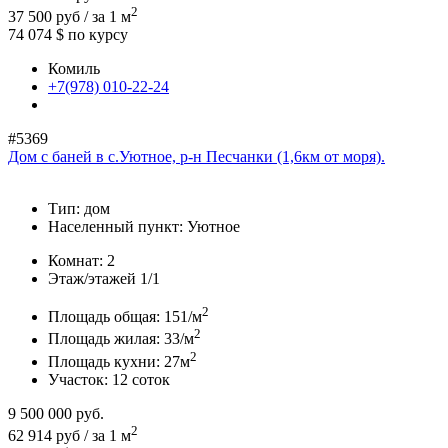
2
37 500 руб / за 1 м
74 074 $
по курсу
Комиль
+7(978) 010-22-24
#5369
Дом с баней в с.Уютное, р-н Песчанки (1,6км от моря).
Тип:
дом
Населенный пункт:
Уютное
Комнат:
2
Этаж/этажей
1/1
2
Площадь общая:
151/м
2
Площадь жилая:
33/м
2
Площадь кухни:
27м
Участок:
12 соток
9 500 000
руб.
2
62 914 руб / за 1 м