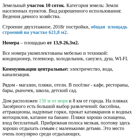
Земельный
участок 10 соток
. Категория земель: Земли
населенных пунктов. Вид разрешенного использования:
Ведения дачного хозяйства.
Строение двухэтажное, 2018г постройки,
общая площадь
строений на участке 621,8 м2.
Номера
– площадью
от 13,9-26,3м2.
Все номера укомплектованы мебелью и техникой:
кондиционер, телевизор, холодильник, санузел, душ, WI-FI.
Коммуникации центральные:
электричество, вода,
канализация.
Рядом - магазин, пляжи, отели. В посёлке - кафе, рестораны,
бары, рыночек, школа, детский сад.
Дом расположен
150 м от моря
и 8 км от города. На пляжах
Заозёрного есть большой выбор развлечений: бассейны,
аттракционы, надувные горки, прокат катамаранов и водных
мотоциклов, катание на банане. Пляжи хорошо оснащены,
вход бесплатный. Прибрежная полоса мелкая, поэтому здесь
хорошо отдыхать семьям с маленькими детьми. Это место
очень популярно среди отдыхающих.