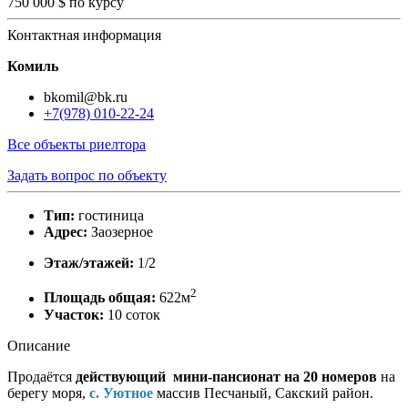
750 000 $
по курсу
Контактная информация
Комиль
bkomil@bk.ru
+7(978) 010-22-24
Все объекты риелтора
Задать вопрос по объекту
Тип:
гостиница
Адрес:
Заозерное
Этаж/этажей:
1/2
2
Площадь общая:
622м
Участок:
10 соток
Описание
Продаётся
действующий мини-пансионат на 20 номеров
на
берегу моря,
с. Уютное
массив Песчаный, Сакский район.