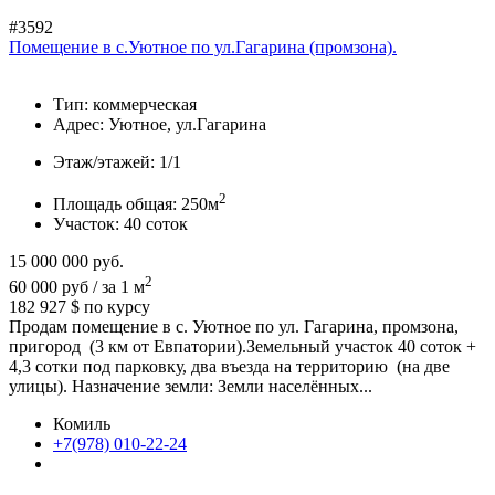
#3592
Помещение в с.Уютное по ул.Гагарина (промзона).
Тип:
коммерческая
Адрес:
Уютное, ул.Гагарина
Этаж/этажей:
1/1
2
Площадь общая:
250м
Участок:
40 соток
15 000 000
руб.
2
60 000 руб / за 1 м
182 927 $
по курсу
Продам помещение в с. Уютное по ул. Гагарина, промзона,
пригород (3 км от Евпатории).Земельный участок 40 соток +
4,3 сотки под парковку, два въезда на территорию (на две
улицы). Назначение земли: Земли населённых...
Комиль
+7(978) 010-22-24